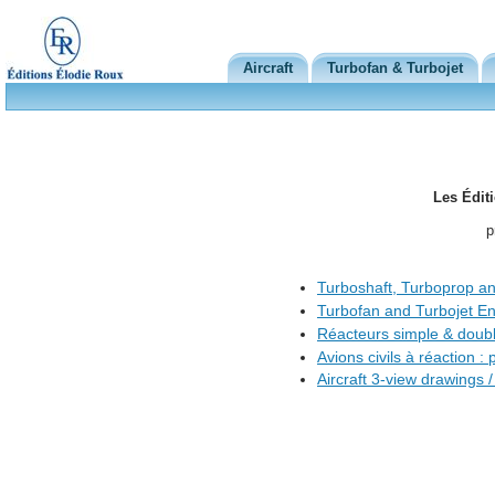
Aircraft
Turbofan & Turbojet
Les Édit
p
Turboshaft, Turboprop a
Turbofan and Turbojet E
Réacteurs simple & double
Avions civils à réaction :
Aircraft 3-view drawings 